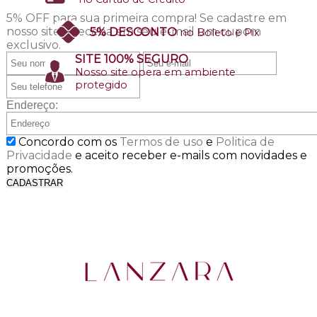
5% OFF para sua primeira compra!
Se cadastre em
nosso site e receba em seu e-mail um cupom
5% DESCONTO
no Boleto e Pix
exclusivo.
SITE 100% SEGURO
Nosso site opera em ambiente
protegido
Endereço:
Concordo com os
Termos de uso
e
Politica de
Privacidade
e aceito receber e-mails com novidades e
promoções.
CADASTRAR