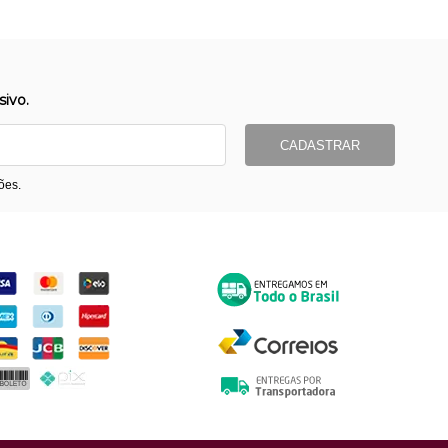
ivo.
CADASTRAR
ões.
ormas de Pagamento
Entrega