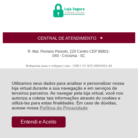
CENTRAL DE ATENDIMENTO
R. Mal. Floriano Peixoto, 220 Centro CEP 88801-
040 - Criciúma - SC
Bellaprata joias e relógios Ltda - CNPJ: 07.925.089/0001-46
Todos os direitos reservados
-
LANZARA | Criando sua joia dos sonhos
-
2026
Utilizamos seus dados para analisar e personalizar nossa
loja virtual durante a sua navegação e em serviços de
terceiros parceiros. Ao navegar pela loja virtual, você nos
autoriza a coletar tais informações através do cookies e
utilizá-las para estas finalidades. Em caso de dúvidas,
acesse nossa
Política de Privacidade
Entendi e Aceito