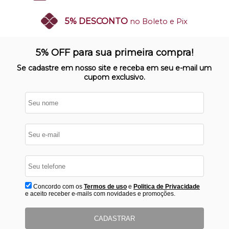
5% DESCONTO
no Boleto e Pix
SITE 100% SEGURO
Nosso site opera em ambiente
5% OFF para sua primeira compra!
protegido
Se cadastre em nosso site e receba em seu e-mail um
cupom exclusivo.
Concordo com os
Termos de uso
e
Politica de Privacidade
e aceito receber e-mails com novidades e promoções.
CADASTRAR