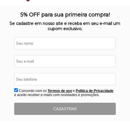
SITE 100% SEGURO
Nosso site opera em ambiente
5% OFF para sua primeira compra!
protegido
Se cadastre em nosso site e receba em seu e-mail um
cupom exclusivo.
Concordo com os
Termos de uso
e
Politica de Privacidade
e aceito receber e-mails com novidades e promoções.
CADASTRAR