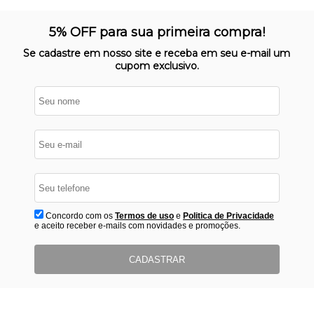
SITE 100% SEGURO
Nosso site opera em ambiente
5% OFF para sua primeira compra!
protegido
Se cadastre em nosso site e receba em seu e-mail um
cupom exclusivo.
Concordo com os
Termos de uso
e
Politica de Privacidade
e aceito receber e-mails com novidades e promoções.
CADASTRAR