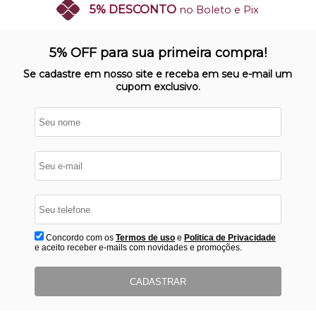
5% DESCONTO
no Boleto e Pix
SITE 100% SEGURO
Nosso site opera em ambiente
5% OFF para sua primeira compra!
protegido
Se cadastre em nosso site e receba em seu e-mail um
cupom exclusivo.
Concordo com os
Termos de uso
e
Politica de Privacidade
e aceito receber e-mails com novidades e promoções.
CADASTRAR