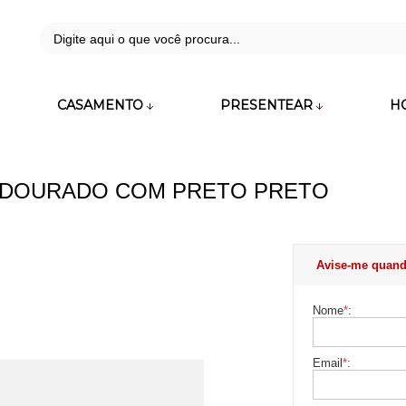
42
CASAMENTO
PRESENTEAR
H
zara.com.br
 DOURADO COM PRETO PRETO
Avise-me quand
Nome
*
:
Email
*
: