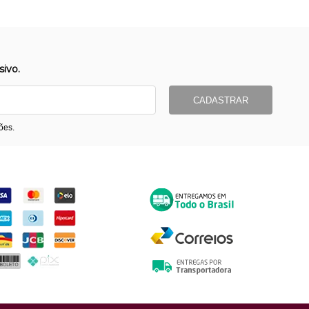
ivo.
CADASTRAR
ões.
ormas de Pagamento
Entrega