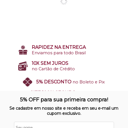
RAPIDEZ NA ENTREGA
Enviamos para todo Brasil
10X SEM JUROS
no Cartão de Crédito
5% DESCONTO
no Boleto e Pix
SITE 100% SEGURO
Nosso site opera em ambiente
5% OFF para sua primeira compra!
protegido
Se cadastre em nosso site e receba em seu e-mail um
cupom exclusivo.