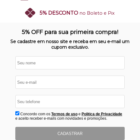
5% DESCONTO
no Boleto e Pix
SITE 100% SEGURO
Nosso site opera em ambiente
5% OFF para sua primeira compra!
protegido
Se cadastre em nosso site e receba em seu e-mail um
cupom exclusivo.
Concordo com os
Termos de uso
e
Politica de Privacidade
e aceito receber e-mails com novidades e promoções.
CADASTRAR