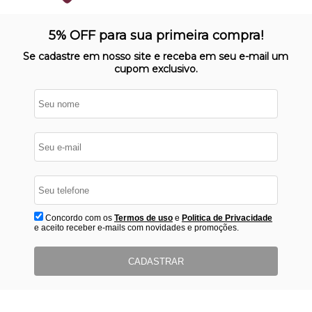
SITE 100% SEGURO
Nosso site opera em ambiente
5% OFF para sua primeira compra!
protegido
Se cadastre em nosso site e receba em seu e-mail um
cupom exclusivo.
Concordo com os
Termos de uso
e
Politica de Privacidade
e aceito receber e-mails com novidades e promoções.
CADASTRAR