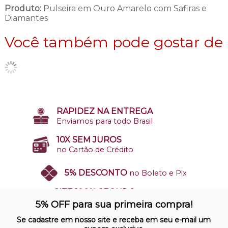
Produto:
Pulseira em Ouro Amarelo com Safiras e
Diamantes
Você também pode gostar de
RAPIDEZ NA ENTREGA
Enviamos para todo Brasil
10X SEM JUROS
no Cartão de Crédito
5% DESCONTO
no Boleto e Pix
SITE 100% SEGURO
Nosso site opera em ambiente
5% OFF para sua primeira compra!
protegido
Se cadastre em nosso site e receba em seu e-mail um