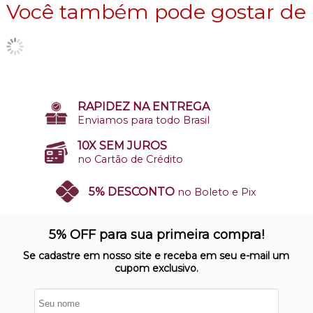
Você também pode gostar de
RAPIDEZ NA ENTREGA
Enviamos para todo Brasil
10X SEM JUROS
no Cartão de Crédito
5% DESCONTO
no Boleto e Pix
SITE 100% SEGURO
Nosso site opera em ambiente
5% OFF para sua primeira compra!
protegido
Se cadastre em nosso site e receba em seu e-mail um
cupom exclusivo.