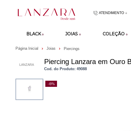
ATENDIMENTO
(48)9918601
BLACK
JOIAS
COLEÇÃO
atendimento@lan
Página Inicial
Joias
Piercings
Piercing Lanzara em Ouro 
LANZARA
Cod. do Produto: 49088
-8%