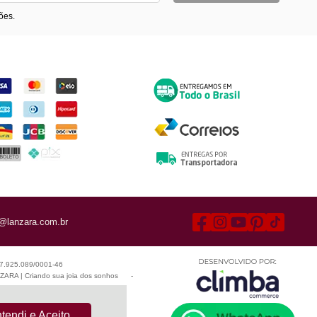
ões.
ormas de Pagamento
Entrega
@lanzara.com.br
 07.925.089/0001-46
ARA | Criando sua joia dos sonhos
-
tendi e Aceito