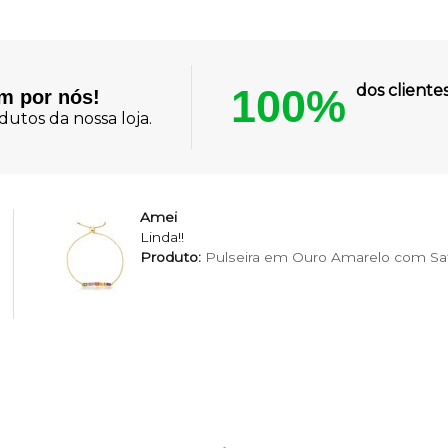
100%
dos client
am por nós!
utos da nossa loja.
Amei
Linda!!
Produto:
Pulseira em Ouro Amarelo com Saf