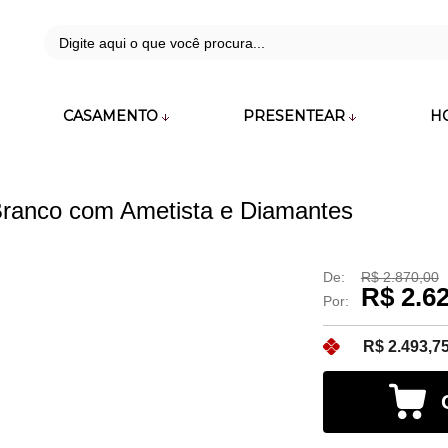
42
CASAMENTO
PRESENTEAR
H
zara.com.br
Branco com Ametista e Diamantes
De:
R$ 2.870,00
R$ 2.6
Por:
R$ 2.493,7