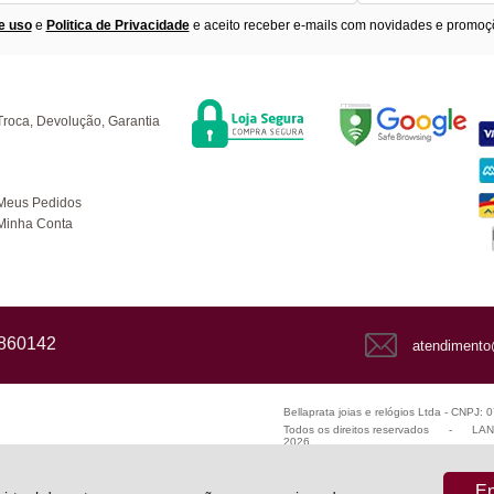
e uso
e
Politica de Privacidade
e aceito receber e-mails com novidades e promoç
Segurança
F
úvidas
Troca, Devolução, Garantia
ompras
Meus Pedidos
Minha Conta
1860142
atendimento
Bellaprata joias e relógios Ltda - CNPJ:
Todos os direitos reservados
-
LANZ
2026
En