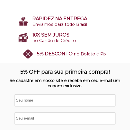
RAPIDEZ NA ENTREGA
Enviamos para todo Brasil
10X SEM JUROS
no Cartão de Crédito
5% DESCONTO
no Boleto e Pix
SITE 100% SEGURO
Nosso site opera em ambiente
5% OFF para sua primeira compra!
protegido
Se cadastre em nosso site e receba em seu e-mail um
cupom exclusivo.