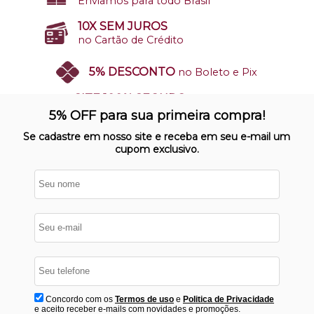
Enviamos para todo Brasil
10X SEM JUROS
no Cartão de Crédito
5% DESCONTO
no Boleto e Pix
SITE 100% SEGURO
Nosso site opera em ambiente
5% OFF para sua primeira compra!
protegido
Se cadastre em nosso site e receba em seu e-mail um
cupom exclusivo.
Concordo com os
Termos de uso
e
Politica de Privacidade
e aceito receber e-mails com novidades e promoções.