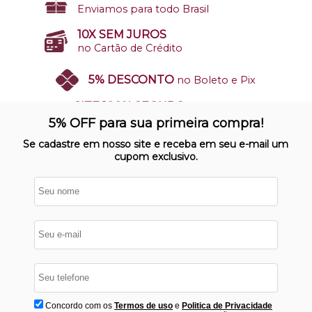
Enviamos para todo Brasil
10X SEM JUROS
no Cartão de Crédito
5% DESCONTO
no Boleto e Pix
SITE 100% SEGURO
Nosso site opera em ambiente
5% OFF para sua primeira compra!
protegido
Se cadastre em nosso site e receba em seu e-mail um
cupom exclusivo.
Concordo com os
Termos de uso
e
Politica de Privacidade