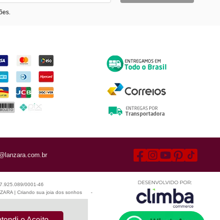
ões.
ormas de Pagamento
Entrega
@lanzara.com.br
 07.925.089/0001-46
ARA | Criando sua joia dos sonhos
-
tendi e Aceito