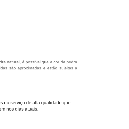
ra natural, é possível que a cor da pedra
Popup
idas são aproximadas e estão sujeitas a
a primeira
te e receba em seu e-mail
 do serviço de alta qualidade que
m nos dias atuais.