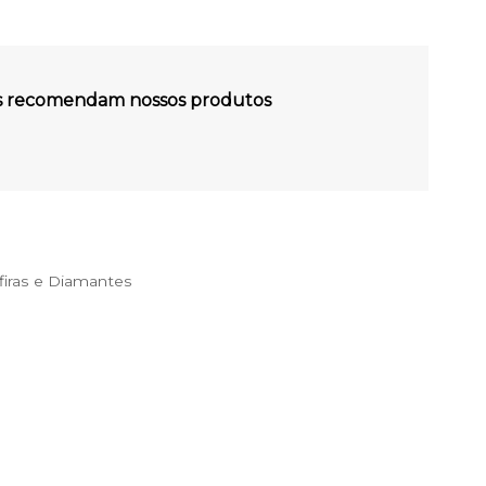
es recomendam nossos produtos
 de uso
e
Politica de Privacidade
 com novidades e promoções.
dastrar
iras e Diamantes