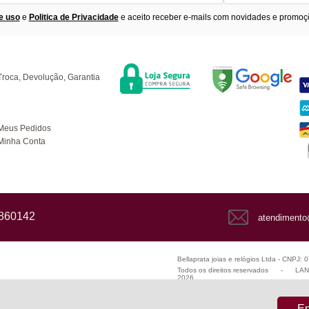
e uso
e
Politica de Privacidade
e aceito receber e-mails com novidades e promoç
Segurança
F
úvidas
Troca, Devolução, Garantia
ompras
Meus Pedidos
Minha Conta
1860142
atendimento
Bellaprata joias e relógios Ltda - CNPJ:
Todos os direitos reservados
-
LANZ
2026
En