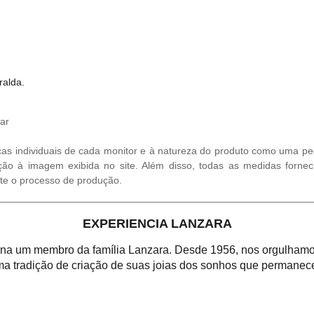
ralda.
ar
cas individuais de cada monitor e à natureza do produto como uma ped
ção à imagem exibida no site. Além disso, todas as medidas fornec
te o processo de produção.
5% OFF para su
compra!
EXPERIENCIA LANZARA
Se cadastre em nosso si
um cupom exclusivo.
orna um membro da família Lanzara. Desde 1956, nos orgulhamos
a tradição de criação de suas joias dos sonhos que permanece