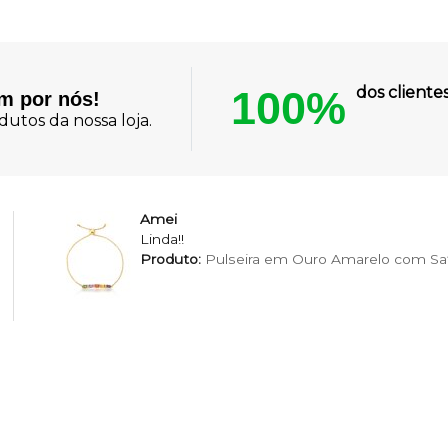
100%
dos client
am por nós!
utos da nossa loja.
Concordo com os
Termos
e aceito receber e-mails
Amei
Linda!!
Ca
Produto:
Pulseira em Ouro Amarelo com Saf