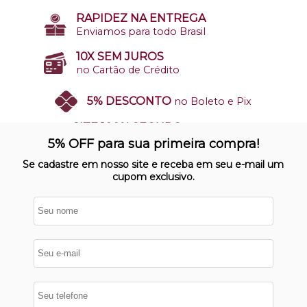
RAPIDEZ NA ENTREGA
Enviamos para todo Brasil
10X SEM JUROS
no Cartão de Crédito
5% DESCONTO
no Boleto e Pix
SITE 100% SEGURO
Nosso site opera em ambiente
5% OFF para sua primeira compra!
protegido
Se cadastre em nosso site e receba em seu e-mail um
cupom exclusivo.