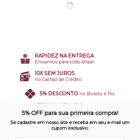
RAPIDEZ NA ENTREGA
Enviamos para todo Brasil
10X SEM JUROS
no Cartão de Crédito
5% DESCONTO
no Boleto e Pix
SITE 100% SEGURO
Nosso site opera em ambiente
5% OFF para sua primeira compra!
protegido
Se cadastre em nosso site e receba em seu e-mail um
cupom exclusivo.