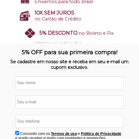
Enviamos para todo Brasil
10X SEM JUROS
no Cartão de Crédito
5% DESCONTO
no Boleto e Pix
SITE 100% SEGURO
Nosso site opera em ambiente
5% OFF para sua primeira compra!
protegido
Se cadastre em nosso site e receba em seu e-mail um
cupom exclusivo.
Concordo com os
Termos de uso
e
Politica de Privacidade
e aceito receber e-mails com novidades e promoções.