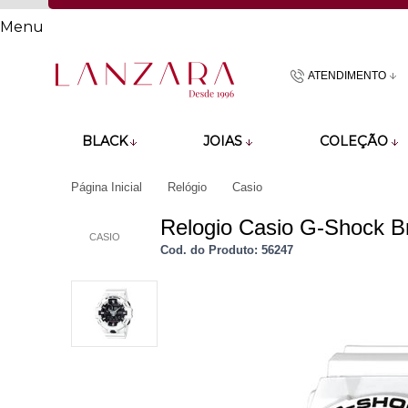
Menu
ATENDIMENTO
(48)9918601
BLACK
JOIAS
COLEÇÃO
atendimento@lan
Página Inicial
Relógio
Casio
Relogio Casio G-Shock 
CASIO
Cod. do Produto: 56247