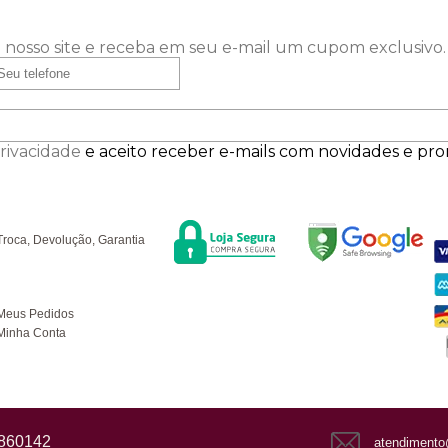
 nosso site e receba em seu e-mail um cupom exclusivo.
Privacidade
e aceito receber e-mails com novidades e pr
Segurança
F
úvidas
Troca, Devolução, Garantia
ompras
Meus Pedidos
Minha Conta
1860142
atendimento