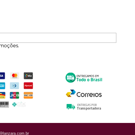
omoções.
ormas de Pagamento
Entrega
@lanzara.com.br