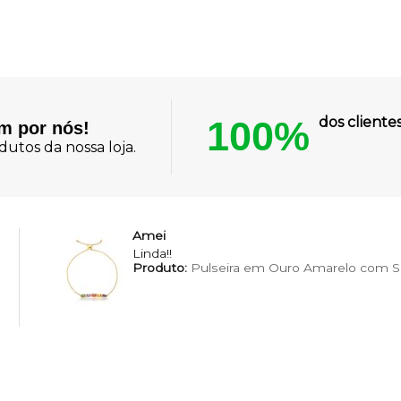
100%
dos client
am por nós!
utos da nossa loja.
Amei
Linda!!
Produto:
Pulseira em Ouro Amarelo com Sa