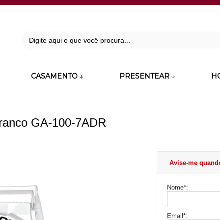
42
CASAMENTO
PRESENTEAR
H
zara.com.br
Branco GA-100-7ADR
Avise-me quand
Nome
*
:
Email
*
: