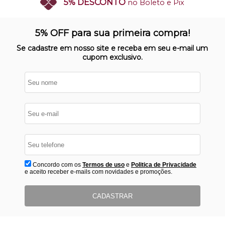
5% DESCONTO
no Boleto e Pix
SITE 100% SEGURO
Nosso site opera em ambiente
5% OFF para sua primeira compra!
protegido
Se cadastre em nosso site e receba em seu e-mail um
cupom exclusivo.
Concordo com os
Termos de uso
e
Politica de Privacidade
e aceito receber e-mails com novidades e promoções.
CADASTRAR