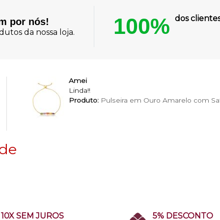
100%
dos client
am por nós!
utos da nossa loja.
Amei
Linda!!
Produto:
Pulseira em Ouro Amarelo com Saf
 de
10X SEM JUROS
5% DESCONTO