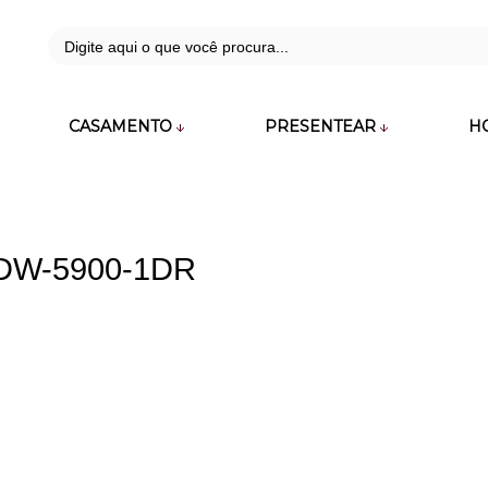
42
CASAMENTO
PRESENTEAR
H
zara.com.br
o DW-5900-1DR