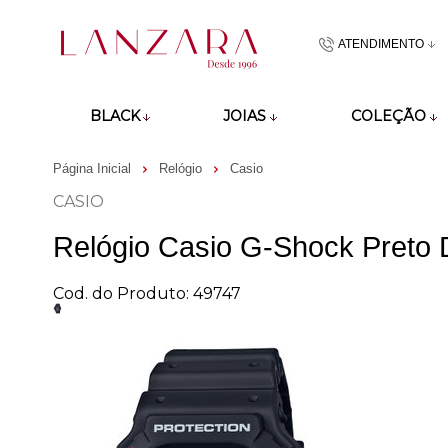
ATENDIMENTO
(48)9918601
BLACK
JOIAS
COLEÇÃO
atendimento@lan
Página Inicial
Relógio
Casio
CASIO
Relógio Casio G-Shock Pret
Cod. do Produto: 49747