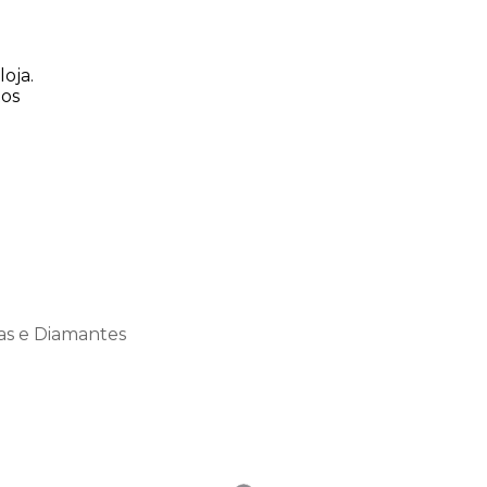
oja.
tos
as e Diamantes