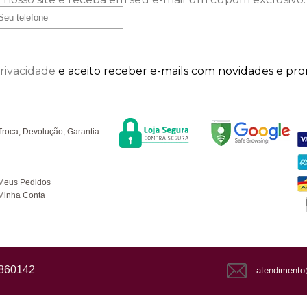
Privacidade
e aceito receber e-mails com novidades e pr
Segurança
F
úvidas
Troca, Devolução, Garantia
ompras
Meus Pedidos
Minha Conta
1860142
atendimento