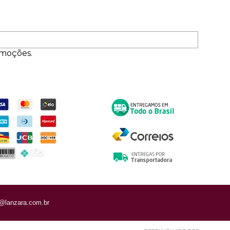
omoções.
ormas de Pagamento
Entrega
@lanzara.com.br