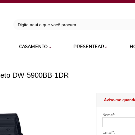
42
CASAMENTO
PRESENTEAR
H
zara.com.br
Preto DW-5900BB-1DR
Avise-me quand
Nome
*
:
Email
*
: