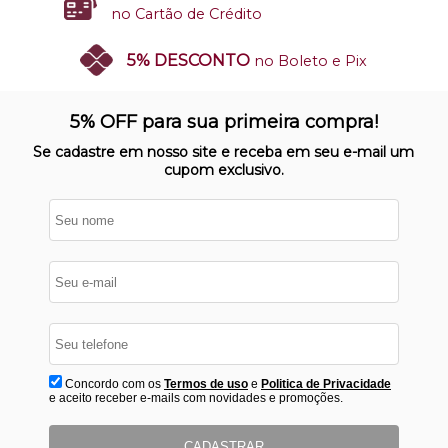
no Cartão de Crédito
5% DESCONTO
no Boleto e Pix
SITE 100% SEGURO
Nosso site opera em ambiente
5% OFF para sua primeira compra!
protegido
Se cadastre em nosso site e receba em seu e-mail um
cupom exclusivo.
Concordo com os
Termos de uso
e
Politica de Privacidade
e aceito receber e-mails com novidades e promoções.
CADASTRAR