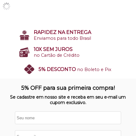
RAPIDEZ NA ENTREGA
Enviamos para todo Brasil
10X SEM JUROS
no Cartão de Crédito
5% DESCONTO
no Boleto e Pix
SITE 100% SEGURO
Nosso site opera em ambiente
5% OFF para sua primeira compra!
protegido
Se cadastre em nosso site e receba em seu e-mail um
cupom exclusivo.