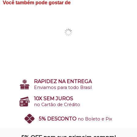
Você também pode gostar de
RAPIDEZ NA ENTREGA
Enviamos para todo Brasil
10X SEM JUROS
no Cartão de Crédito
5% DESCONTO
no Boleto e Pix
SITE 100% SEGURO
Nosso site opera em ambiente