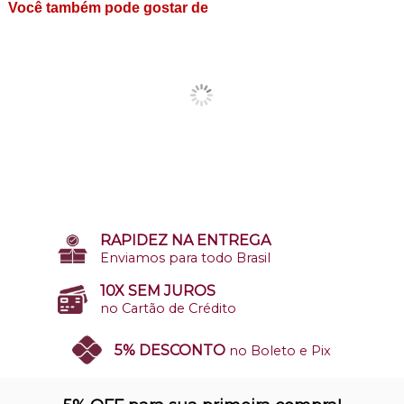
Você também pode gostar de
RAPIDEZ NA ENTREGA
Enviamos para todo Brasil
10X SEM JUROS
no Cartão de Crédito
5% DESCONTO
no Boleto e Pix
SITE 100% SEGURO
Nosso site opera em ambiente