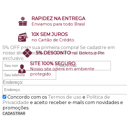
RAPIDEZ NA ENTREGA
Enviamos para todo Brasil
10X SEM JUROS
no Cartão de Crédito
5% OFF para sua primeira compra!
Se cadastre em
nosso site e receba em seu e-mail um cupom
5% DESCONTO
no Boleto e Pix
exclusivo.
SITE 100% SEGURO
Nosso site opera em ambiente
protegido
Endereço:
Concordo com os
Termos de uso
e
Politica de
Privacidade
e aceito receber e-mails com novidades e
promoções.
CADASTRAR