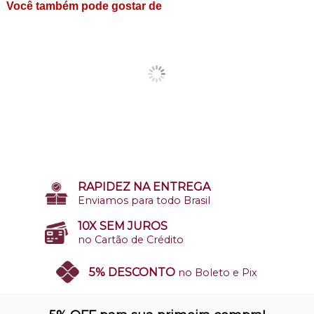
Você também pode gostar de
RAPIDEZ NA ENTREGA
Enviamos para todo Brasil
10X SEM JUROS
no Cartão de Crédito
5% DESCONTO
no Boleto e Pix
SITE 100% SEGURO
Nosso site opera em ambiente