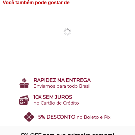
Você também pode gostar de
RAPIDEZ NA ENTREGA
Enviamos para todo Brasil
10X SEM JUROS
no Cartão de Crédito
5% DESCONTO
no Boleto e Pix
SITE 100% SEGURO
Nosso site opera em ambiente