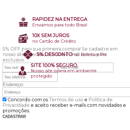
RAPIDEZ NA ENTREGA
Enviamos para todo Brasil
10X SEM JUROS
no Cartão de Crédito
5% OFF para sua primeira compra!
Se cadastre em
nosso site e receba em seu e-mail um cupom
5% DESCONTO
no Boleto e Pix
exclusivo.
SITE 100% SEGURO
Nosso site opera em ambiente
protegido
Endereço:
Concordo com os
Termos de uso
e
Politica de
Privacidade
e aceito receber e-mails com novidades e
promoções.
CADASTRAR