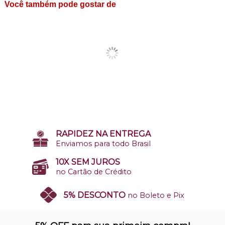
Você também pode gostar de
RAPIDEZ NA ENTREGA
Enviamos para todo Brasil
10X SEM JUROS
no Cartão de Crédito
5% DESCONTO
no Boleto e Pix
SITE 100% SEGURO
Nosso site opera em ambiente