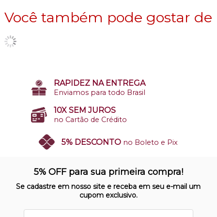
Você também pode gostar de
RAPIDEZ NA ENTREGA
Enviamos para todo Brasil
10X SEM JUROS
no Cartão de Crédito
5% DESCONTO
no Boleto e Pix
SITE 100% SEGURO
Nosso site opera em ambiente
5% OFF para sua primeira compra!
protegido
Se cadastre em nosso site e receba em seu e-mail um
cupom exclusivo.