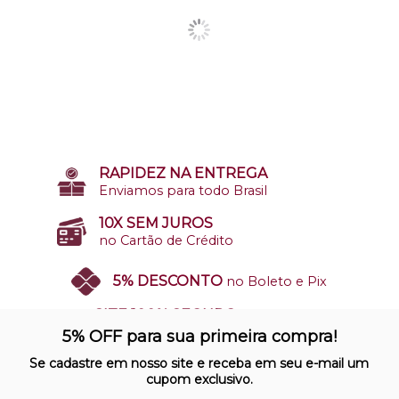
RAPIDEZ NA ENTREGA
Enviamos para todo Brasil
10X SEM JUROS
no Cartão de Crédito
5% DESCONTO
no Boleto e Pix
SITE 100% SEGURO
Nosso site opera em ambiente
5% OFF para sua primeira compra!
protegido
Se cadastre em nosso site e receba em seu e-mail um
cupom exclusivo.