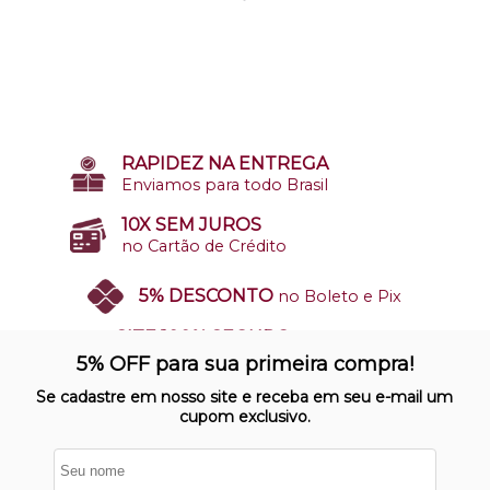
RAPIDEZ NA ENTREGA
Enviamos para todo Brasil
10X SEM JUROS
no Cartão de Crédito
5% DESCONTO
no Boleto e Pix
SITE 100% SEGURO
Nosso site opera em ambiente
5% OFF para sua primeira compra!
protegido
Se cadastre em nosso site e receba em seu e-mail um
cupom exclusivo.