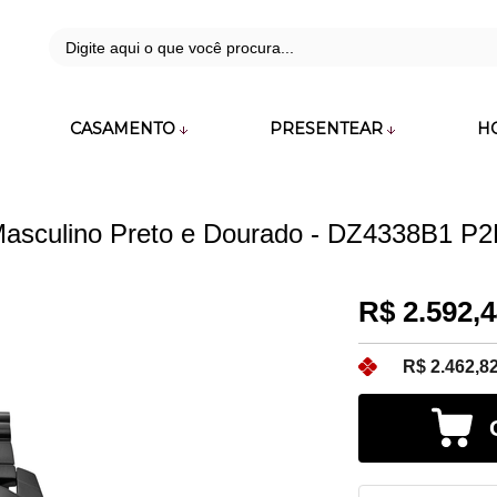
42
CASAMENTO
PRESENTEAR
H
zara.com.br
 Masculino Preto e Dourado - DZ4338B1 P
R$ 2.592,
R$ 2.462,8