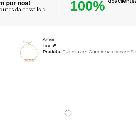
100%
dos client
am por nós!
utos da nossa loja.
Amei
Linda!!
Produto:
Pulseira em Ouro Amarelo com Saf