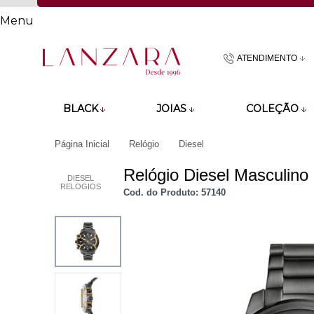
Menu
ATENDIMENTO
(48)9918601
BLACK
JOIAS
COLEÇÃO
atendimento@lan
Página Inicial
Relógio
Diesel
Relógio Diesel Masculino
DIESEL
RELOGIOS
Cod. do Produto: 57140