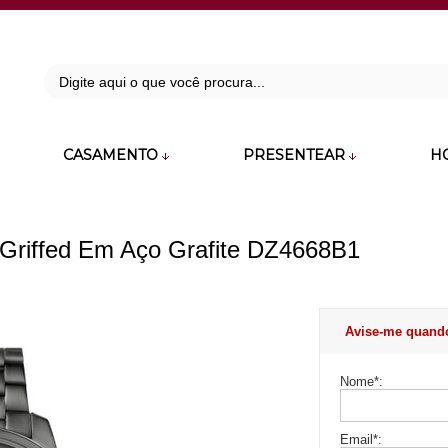
42
CASAMENTO
PRESENTEAR
H
zara.com.br
 Griffed Em Aço Grafite DZ4668B1
Avise-me quand
Nome
*
:
Email
*
: