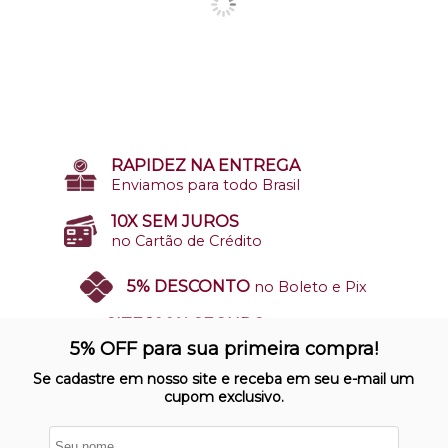
RAPIDEZ NA ENTREGA
Enviamos para todo Brasil
10X SEM JUROS
no Cartão de Crédito
5% DESCONTO
no Boleto e Pix
SITE 100% SEGURO
Nosso site opera em ambiente
5% OFF para sua primeira compra!
protegido
Se cadastre em nosso site e receba em seu e-mail um
cupom exclusivo.