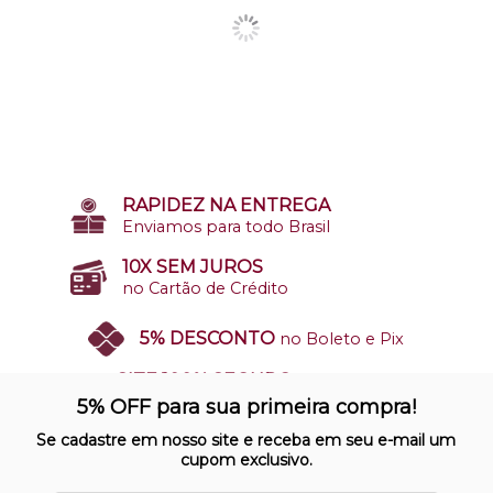
RAPIDEZ NA ENTREGA
Enviamos para todo Brasil
10X SEM JUROS
no Cartão de Crédito
5% DESCONTO
no Boleto e Pix
SITE 100% SEGURO
Nosso site opera em ambiente
5% OFF para sua primeira compra!
protegido
Se cadastre em nosso site e receba em seu e-mail um
cupom exclusivo.