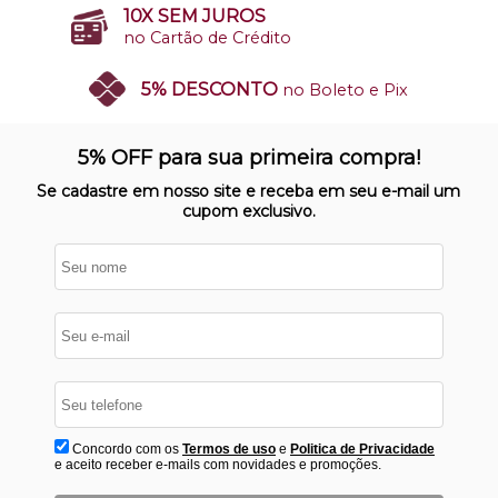
10X SEM JUROS
no Cartão de Crédito
5% DESCONTO
no Boleto e Pix
SITE 100% SEGURO
Nosso site opera em ambiente
5% OFF para sua primeira compra!
protegido
Se cadastre em nosso site e receba em seu e-mail um
cupom exclusivo.
Concordo com os
Termos de uso
e
Politica de Privacidade
e aceito receber e-mails com novidades e promoções.