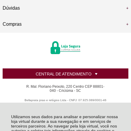
Dúvidas
Compras
CENTRAL DE ATENDIMENTO
R. Mal. Floriano Peixoto, 220 Centro CEP 88801-
040 - Criciúma - SC
Bellaprata joias e relógios Ltda - CNPJ: 07.925.089/0001-46
Todos os direitos reservados
-
LANZARA | Criando sua joia dos sonhos
-
2026
Utilizamos seus dados para analisar e personalizar nossa
loja virtual durante a sua navegação e em serviços de
terceiros parceiros. Ao navegar pela loja virtual, você nos
autoriza a coletar tais informações através do cookies e