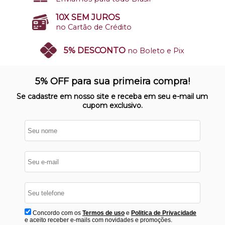
10X SEM JUROS
no Cartão de Crédito
5% DESCONTO
no Boleto e Pix
SITE 100% SEGURO
Nosso site opera em ambiente
5% OFF para sua primeira compra!
protegido
Se cadastre em nosso site e receba em seu e-mail um
cupom exclusivo.
Concordo com os
Termos de uso
e
Politica de Privacidade
e aceito receber e-mails com novidades e promoções.