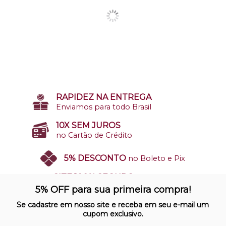
RAPIDEZ NA ENTREGA
Enviamos para todo Brasil
10X SEM JUROS
no Cartão de Crédito
5% DESCONTO
no Boleto e Pix
SITE 100% SEGURO
Nosso site opera em ambiente
5% OFF para sua primeira compra!
protegido
Se cadastre em nosso site e receba em seu e-mail um
cupom exclusivo.