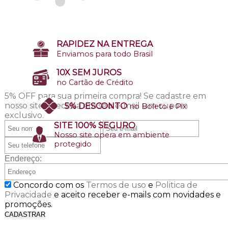
RAPIDEZ NA ENTREGA
Enviamos para todo Brasil
10X SEM JUROS
no Cartão de Crédito
5% OFF para sua primeira compra!
Se cadastre em
nosso site e receba em seu e-mail um cupom
5% DESCONTO
no Boleto e Pix
exclusivo.
SITE 100% SEGURO
Nosso site opera em ambiente
protegido
Endereço:
Concordo com os
Termos de uso
e
Politica de
Privacidade
e aceito receber e-mails com novidades e
promoções.
CADASTRAR