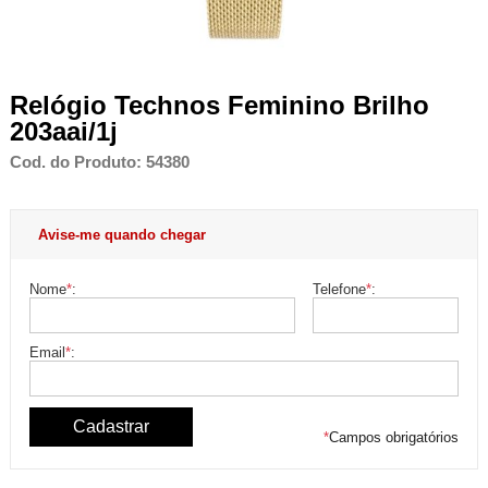
Relógio Technos Feminino Brilho
203aai/1j
Cod. do Produto: 54380
Avise-me quando chegar
Nome
*
:
Telefone
*
:
Email
*
:
*
Campos obrigatórios