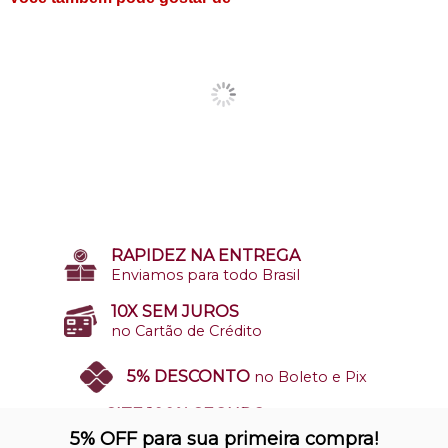
RAPIDEZ NA ENTREGA
Enviamos para todo Brasil
10X SEM JUROS
no Cartão de Crédito
5% DESCONTO
no Boleto e Pix
SITE 100% SEGURO
Nosso site opera em ambiente
5% OFF para sua primeira compra!