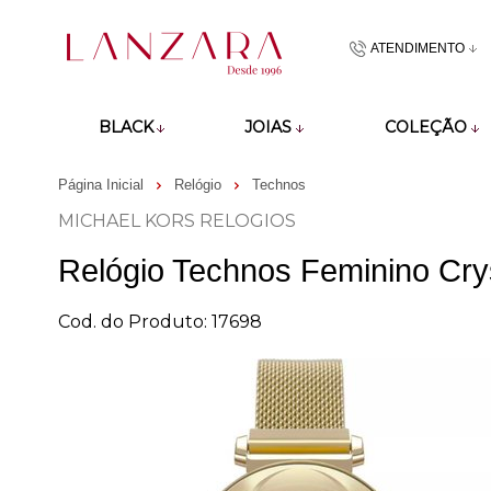
ATENDIMENTO
(48)9918601
BLACK
JOIAS
COLEÇÃO
atendimento@lan
Página Inicial
Relógio
Technos
MICHAEL KORS RELOGIOS
Relógio Technos Feminino Cr
Cod. do Produto: 17698