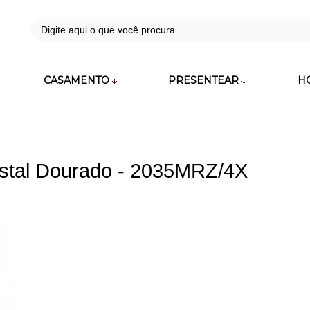
42
CASAMENTO
PRESENTEAR
H
zara.com.br
ystal Dourado - 2035MRZ/4X