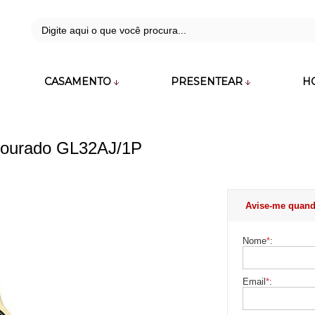
42
CASAMENTO
PRESENTEAR
H
zara.com.br
 Dourado GL32AJ/1P
Avise-me quand
Nome
*
:
Email
*
: