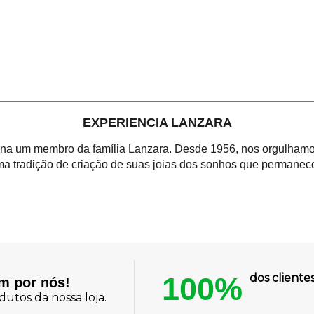
EXPERIENCIA LANZARA
orna um membro da família Lanzara. Desde 1956, nos orgulhamos
a tradição de criação de suas joias dos sonhos que permanece
100%
dos client
am por nós!
utos da nossa loja.