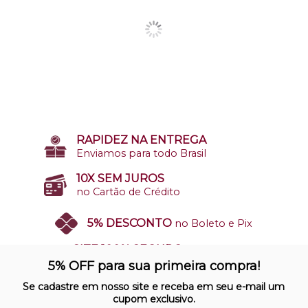
RAPIDEZ NA ENTREGA
Enviamos para todo Brasil
10X SEM JUROS
no Cartão de Crédito
5% DESCONTO
no Boleto e Pix
SITE 100% SEGURO
Nosso site opera em ambiente
5% OFF para sua primeira compra!
protegido
Se cadastre em nosso site e receba em seu e-mail um
cupom exclusivo.