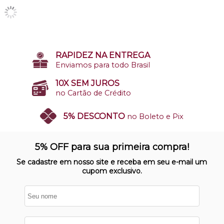
RAPIDEZ NA ENTREGA
Enviamos para todo Brasil
10X SEM JUROS
no Cartão de Crédito
5% DESCONTO
no Boleto e Pix
SITE 100% SEGURO
Nosso site opera em ambiente
5% OFF para sua primeira compra!
protegido
Se cadastre em nosso site e receba em seu e-mail um
cupom exclusivo.